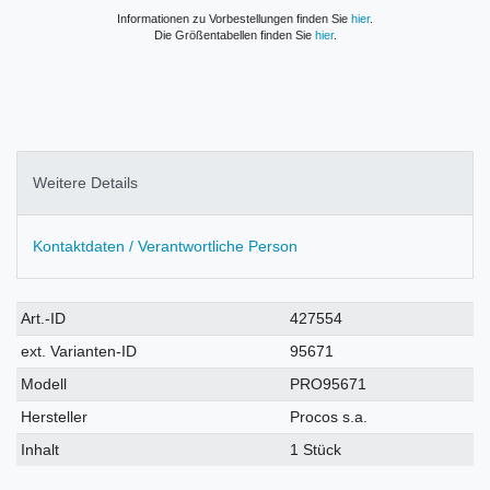
Informationen zu Vorbestellungen finden Sie
hier
.
Die Größentabellen finden Sie
hier
.
Weitere Details
Kontaktdaten / Verantwortliche Person
Technisches
Wert
Art.-ID
427554
Merkmal
ext. Varianten-ID
95671
Modell
PRO95671
Hersteller
Procos s.a.
Inhalt
1 Stück