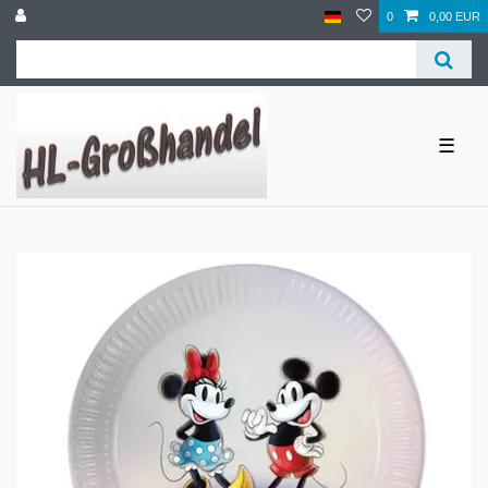
0
0,00 EUR
☰