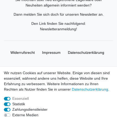
Neuheiten allgemein informiert werden?
Dann melden Sie sich doch für unseren Newsletter an.
Den Link finden Sie nachfolgend:
Newsletteranmeldung
!
Widerrufs­recht
Impressum
Daten­schutz­erklärung
AGB
Kontakt
Wir nutzen Cookies auf unserer Website. Einige von diesen sind
essenziell, während andere uns helfen, diese Website und Ihre
© Copyright 2026 | Alle Rechte vorbehalten. HL-
Erfahrung zu verbessern. Weitere Informationen zu Ihren
Handelsgesellschaft mbH.
Rechten als Nutzer finden Sie in unserer
Daten­schutz­erklärung
.
Essenziell
Alle Markennamen, Warenzeichen sowie sämtliche Produktbilder
Statistik
und Beschreibungen sind Eigentum Ihrer rechtmäßigen
Zahlungsdienstleister
Eigentümer und dienen hier nur der Beschreibung.
Externe Medien