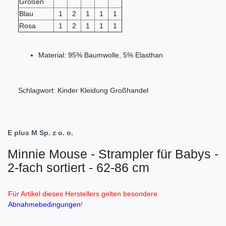
Größen
Blau
1
2
1
1
1
Rosa
1
2
1
1
1
Material: 95% Baumwolle, 5% Elasthan
Schlagwort: Kinder Kleidung Großhandel
E plus M Sp. z o. o.
Minnie Mouse - Strampler für Babys -
2-fach sortiert - 62-86 cm
Für Artikel dieses Herstellers gelten besondere
Abnahmebedingungen
!