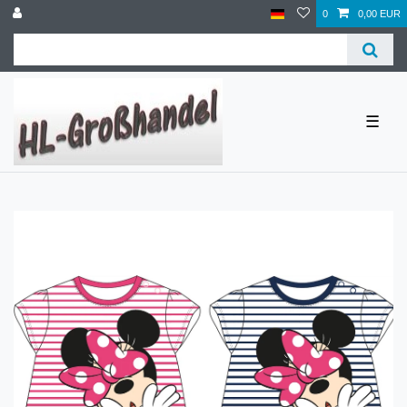
0
0,00 EUR
☰