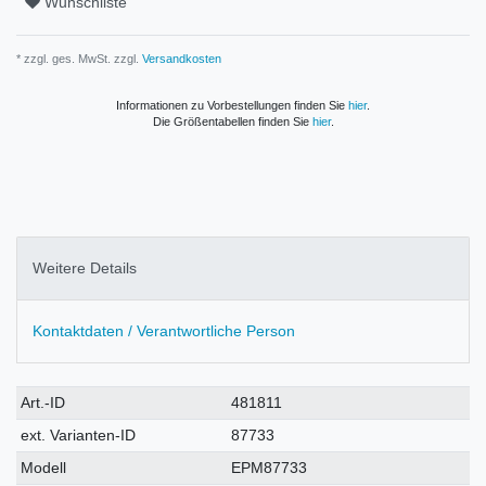
Wunschliste
* zzgl. ges. MwSt. zzgl.
Versandkosten
Informationen zu Vorbestellungen finden Sie
hier
.
Die Größentabellen finden Sie
hier
.
Weitere Details
Kontaktdaten / Verantwortliche Person
Technisches
Wert
Art.-ID
481811
Merkmal
ext. Varianten-ID
87733
Modell
EPM87733