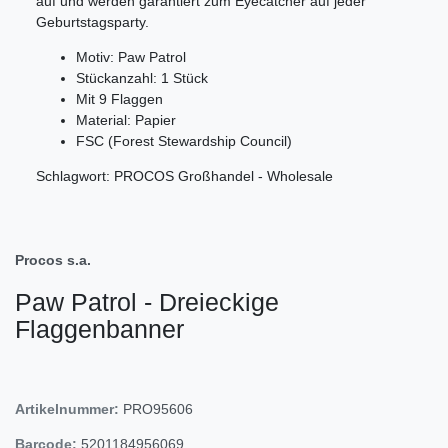
auf und werden garantiert zum Eyecatcher auf jeder
Geburtstagsparty.
Motiv: Paw Patrol
Stückanzahl: 1 Stück
Mit 9 Flaggen
Material: Papier
FSC (Forest Stewardship Council)
Schlagwort: PROCOS Großhandel - Wholesale
Procos s.a.
Paw Patrol - Dreieckige
Flaggenbanner
Artikelnummer:
PRO95606
Barcode:
5201184956069