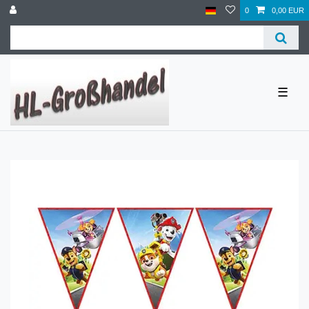
0
0,00 EUR
☰