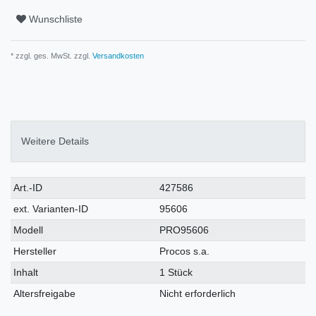
Wunschliste
* zzgl. ges. MwSt. zzgl.
Versandkosten
Weitere Details
Technisches
Wert
Art.-ID
427586
Merkmal
ext. Varianten-ID
95606
Modell
PRO95606
Hersteller
Procos s.a.
Inhalt
1 Stück
Altersfreigabe
Nicht erforderlich