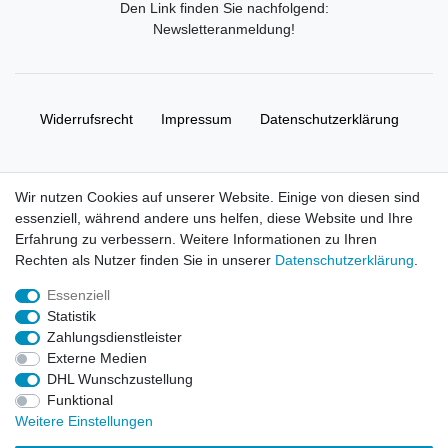
Den Link finden Sie nachfolgend:
Newsletteranmeldung
!
Widerrufs­recht
Impressum
Daten­schutz­erklärung
AGB
Kontakt
Wir nutzen Cookies auf unserer Website. Einige von diesen sind
essenziell, während andere uns helfen, diese Website und Ihre
© Copyright 2026 | Alle Rechte vorbehalten. HL-
Erfahrung zu verbessern. Weitere Informationen zu Ihren
Handelsgesellschaft mbH.
Rechten als Nutzer finden Sie in unserer
Daten­schutz­erklärung
.
Essenziell
Alle Markennamen, Warenzeichen sowie sämtliche Produktbilder
Statistik
und Beschreibungen sind Eigentum Ihrer rechtmäßigen
Zahlungsdienstleister
Eigentümer und dienen hier nur der Beschreibung.
Externe Medien
DHL Wunschzustellung
Preise nur für registrierte Händler, ansonsten zeigt der Shop 0,00
Funktional
€
Weitere Einstellungen
LEGO, das LEGO Logo, die Minifigur, DUPLO, LEGENDS OF