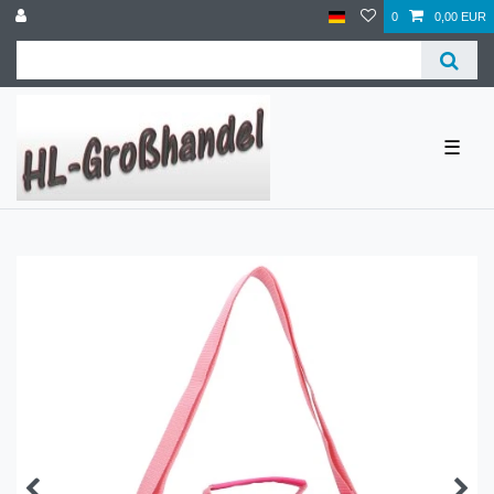
0
0,00 EUR
☰