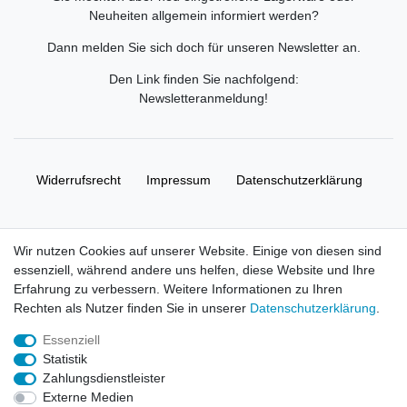
Neuheiten allgemein informiert werden?
Dann melden Sie sich doch für unseren Newsletter an.
Den Link finden Sie nachfolgend:
Newsletteranmeldung
!
Widerrufs­recht
Impressum
Daten­schutz­erklärung
AGB
Kontakt
Wir nutzen Cookies auf unserer Website. Einige von diesen sind
essenziell, während andere uns helfen, diese Website und Ihre
© Copyright 2026 | Alle Rechte vorbehalten. HL-
Erfahrung zu verbessern. Weitere Informationen zu Ihren
Handelsgesellschaft mbH.
Rechten als Nutzer finden Sie in unserer
Daten­schutz­erklärung
.
Essenziell
Alle Markennamen, Warenzeichen sowie sämtliche Produktbilder
Statistik
und Beschreibungen sind Eigentum Ihrer rechtmäßigen
Zahlungsdienstleister
Eigentümer und dienen hier nur der Beschreibung.
Externe Medien