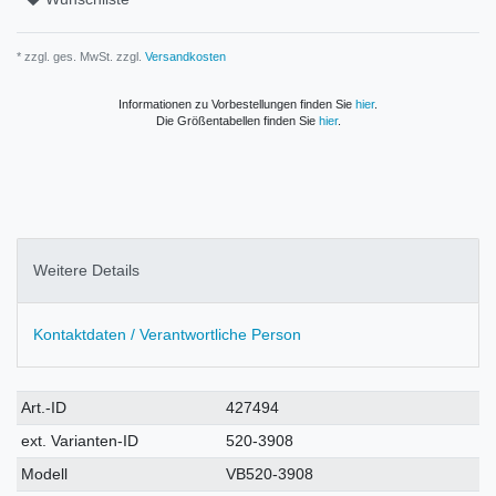
* zzgl. ges. MwSt. zzgl.
Versandkosten
Informationen zu Vorbestellungen finden Sie
hier
.
Die Größentabellen finden Sie
hier
.
Weitere Details
Kontaktdaten / Verantwortliche Person
Technisches
Wert
Art.-ID
427494
Merkmal
ext. Varianten-ID
520-3908
Modell
VB520-3908