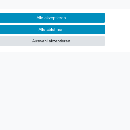
Newsletter
Alle akzeptieren
Sie möchten über neu eingetroffene
Alle ablehnen
Lagerware oder Neuheiten
allgemein informiert werden?
Auswahl akzeptieren
Dann melden Sie sich doch für
unseren Newsletter an.
Den Link finden Sie nachfolgend:
Newsletteranmeldung
!
akt