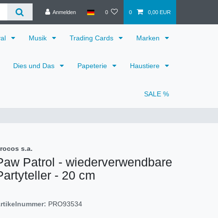
Anmelden
0
0
0,00 EUR
val
Musik
Trading Cards
Marken
Dies und Das
Papeterie
Haustiere
SALE %
rocos s.a.
Paw Patrol - wiederverwendbare
Partyteller - 20 cm
rtikelnummer:
PRO93534