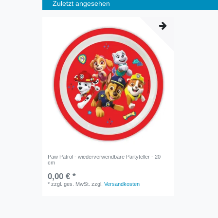
Zuletzt angesehen
Paw Patrol - wiederverwendbare Partyteller - 20
cm
0,00 € *
*
zzgl. ges. MwSt.
zzgl.
Versandkosten