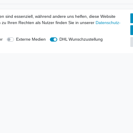
tionen
Wir versenden mit
en sind essenziell, während andere uns helfen, diese Website
erbund - rechtssicher verkaufen
 zu Ihren Rechten als Nutzer finden Sie in unserer
Daten­schutz­
kt-Kataloge
en
uns
er
Externe Medien
DHL Wunschzustellung
lsvertreter
anten
blicher Ankauf
rrufs­recht
Impressum
Daten­schutz­erklärung
AGB
Kont
gesellschaft mbH.