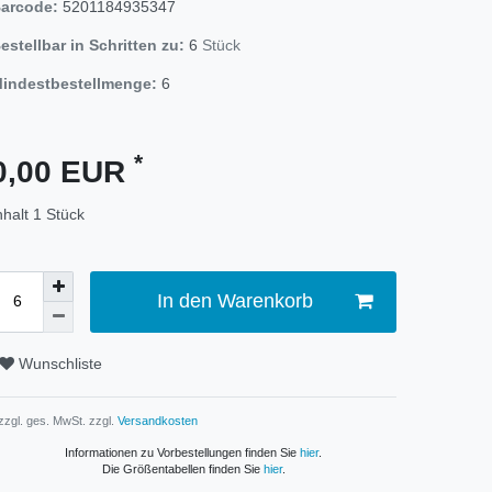
arcode:
5201184935347
estellbar in Schritten zu:
6
Stück
indestbestellmenge:
6
*
0,00 EUR
nhalt
1
Stück
In den Warenkorb
Wunschliste
 zzgl. ges. MwSt. zzgl.
Versandkosten
Informationen zu Vorbestellungen finden Sie
hier
.
Die Größentabellen finden Sie
hier
.