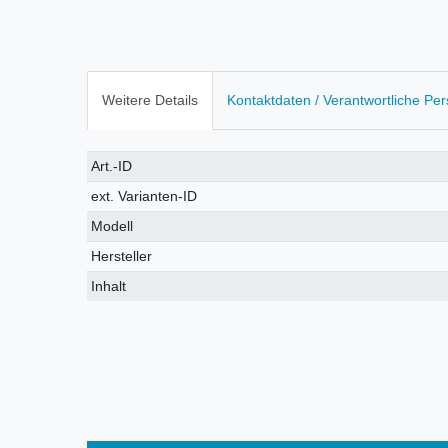
Weitere Details
Kontaktdaten / Verantwortliche Pe
Technisches
Wert
Art.-ID
Merkmal
ext. Varianten-ID
Modell
Hersteller
Inhalt