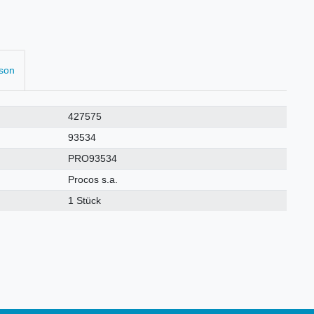
rson
427575
93534
PRO93534
Procos s.a.
1 Stück