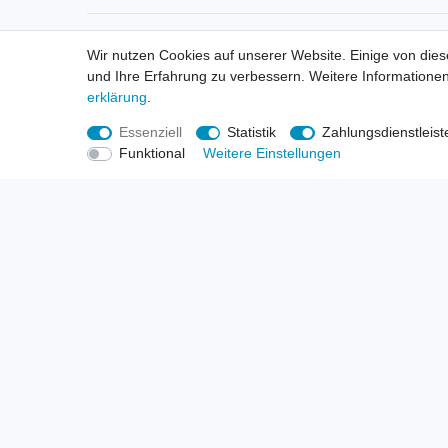
Informationen
Informa
Wir nutzen Cookies auf unserer Website. Einige von dies
Neukunden / New Accounts
Händl
und Ihre Erfahrung zu verbessern. Weitere Informationen
Zahlung
Produ
erklärung
.
Versandkosten
Mess
Entsorgungs- & Umweltbestimmungen
Über 
Essenziell
Statistik
Zahlungsdienstleist
Größentabellen
Hande
Funktional
Weitere Einstellungen
Kauf mit Rückgaberecht
Liefer
Unser Dropshipping Angebot
Gewer
Vorbestellungen Erklärung
Wide
© Copyright 2026 | Alle Rechte vorbehalten. HL-Handels