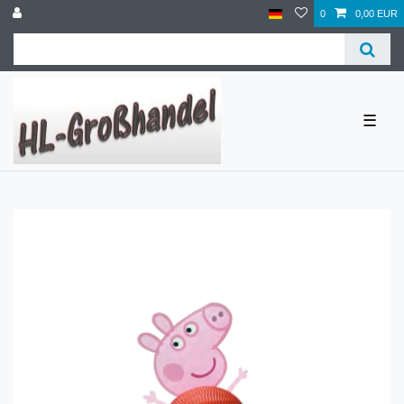
0
0,00 EUR
☰