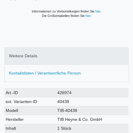
Informationen zu Vorbestellungen finden Sie
hier
.
Die Größentabellen finden Sie
hier
.
Weitere Details
Kontaktdaten / Verantwortliche Person
Technisches
Wert
Art.-ID
426974
Merkmal
ext. Varianten-ID
40438
Modell
TIB-40438
Hersteller
TIB Heyne & Co. GmbH
Inhalt
1 Stück