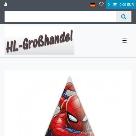
0
0,00 EUR
☰