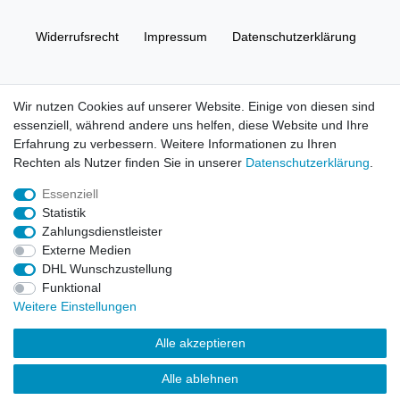
Widerrufs­recht
Impressum
Daten­schutz­erklärung
AGB
Kontakt
Wir nutzen Cookies auf unserer Website. Einige von diesen sind
essenziell, während andere uns helfen, diese Website und Ihre
© Copyright 2026 | Alle Rechte vorbehalten. HL-
Erfahrung zu verbessern. Weitere Informationen zu Ihren
Handelsgesellschaft mbH.
Rechten als Nutzer finden Sie in unserer
Daten­schutz­erklärung
.
Essenziell
Alle Markennamen, Warenzeichen sowie sämtliche Produktbilder
Statistik
und Beschreibungen sind Eigentum Ihrer rechtmäßigen
Zahlungsdienstleister
Eigentümer und dienen hier nur der Beschreibung.
Externe Medien
DHL Wunschzustellung
Preise nur für registrierte Händler, ansonsten zeigt der Shop 0,00
Funktional
€
Weitere Einstellungen
LEGO, das LEGO Logo, die Minifigur, DUPLO, LEGENDS OF
Alle akzeptieren
CHIMA, NINJAGO, BIONICLE, MINDSTORMS und MIXELS sind
urheberrechtlich geschützte Markenzeichen der LEGO Gruppe.
Alle ablehnen
©2022 The LEGO Group