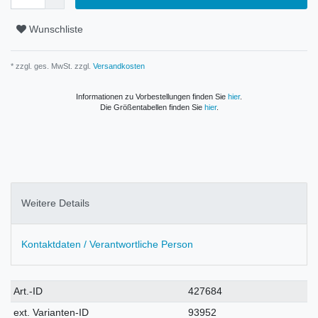
Wunschliste
* zzgl. ges. MwSt. zzgl.
Versandkosten
Informationen zu Vorbestellungen finden Sie
hier
.
Die Größentabellen finden Sie
hier
.
Weitere Details
Kontaktdaten / Verantwortliche Person
Technisches
Wert
Art.-ID
427684
Merkmal
ext. Varianten-ID
93952