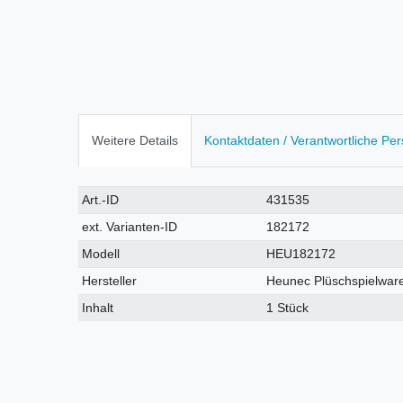
Weitere Details
Kontaktdaten / Verantwortliche Pe
Technisches
Wert
Art.-ID
431535
Merkmal
ext. Varianten-ID
182172
Modell
HEU182172
Hersteller
Heunec Plüschspielwar
Inhalt
1 Stück