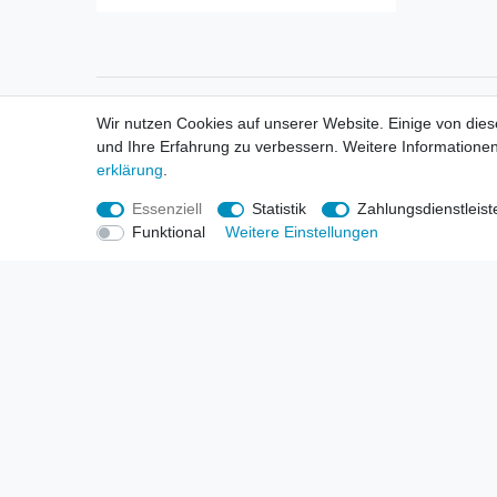
Informationen
Informa
Wir nutzen Cookies auf unserer Website. Einige von dies
Neukunden / New Accounts
Händl
und Ihre Erfahrung zu verbessern. Weitere Informationen
Zahlung
Produ
erklärung
.
Versandkosten
Mess
Entsorgungs- & Umweltbestimmungen
Über 
Essenziell
Statistik
Zahlungsdienstleist
Größentabellen
Hande
Funktional
Weitere Einstellungen
Kauf mit Rückgaberecht
Liefer
Unser Dropshipping Angebot
Gewer
Vorbestellungen Erklärung
Wide