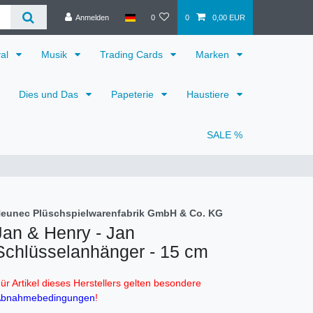
Anmelden
0
0
0,00 EUR
val
Musik
Trading Cards
Marken
Dies und Das
Papeterie
Haustiere
SALE %
eunec Plüschspielwarenfabrik GmbH & Co. KG
Jan & Henry - Jan
Schlüsselanhänger - 15 cm
ür Artikel dieses Herstellers gelten besondere
bnahmebedingungen
!