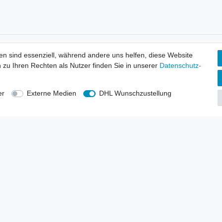
tionen
Wir versenden mit
en sind essenziell, während andere uns helfen, diese Website
erbund - rechtssicher verkaufen
 zu Ihren Rechten als Nutzer finden Sie in unserer
Daten­schutz­
kt-Kataloge
en
uns
er
Externe Medien
DHL Wunschzustellung
lsvertreter
anten
blicher Ankauf
rrufs­recht
Impressum
Daten­schutz­erklärung
AGB
Kont