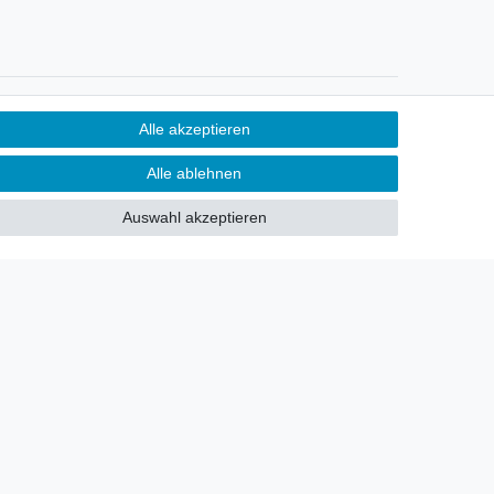
Newsletter
Alle akzeptieren
Sie möchten über neu eingetroffene
Alle ablehnen
Lagerware oder Neuheiten
allgemein informiert werden?
Auswahl akzeptieren
Dann melden Sie sich doch für
unseren Newsletter an.
Den Link finden Sie nachfolgend:
Newsletteranmeldung
!
akt