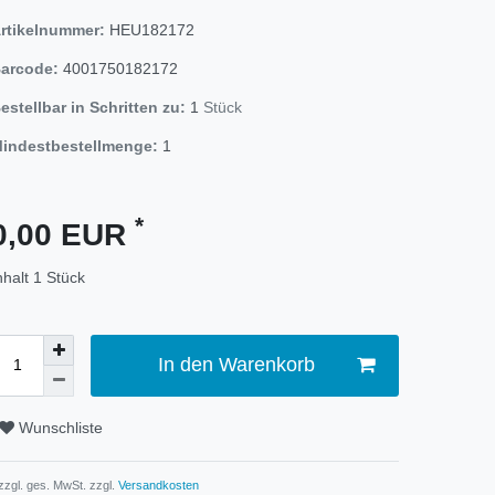
rtikelnummer:
HEU182172
arcode:
4001750182172
estellbar in Schritten zu:
1
Stück
indestbestellmenge:
1
*
0,00 EUR
nhalt
1
Stück
In den Warenkorb
Wunschliste
 zzgl. ges. MwSt. zzgl.
Versandkosten