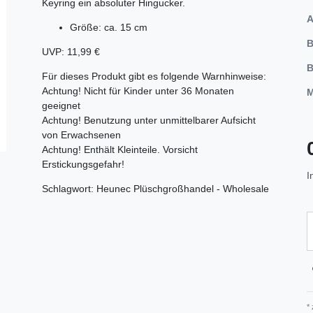
Keyring ein absoluter Hingucker.
A
Größe: ca. 15 cm
B
UVP: 11,99 €
B
Für dieses Produkt gibt es folgende Warnhinweise:
Achtung! Nicht für Kinder unter 36 Monaten
M
geeignet
Achtung! Benutzung unter unmittelbarer Aufsicht
von Erwachsenen
Achtung! Enthält Kleinteile. Vorsicht
Erstickungsgefahr!
I
Schlagwort: Heunec Plüschgroßhandel - Wholesale
*