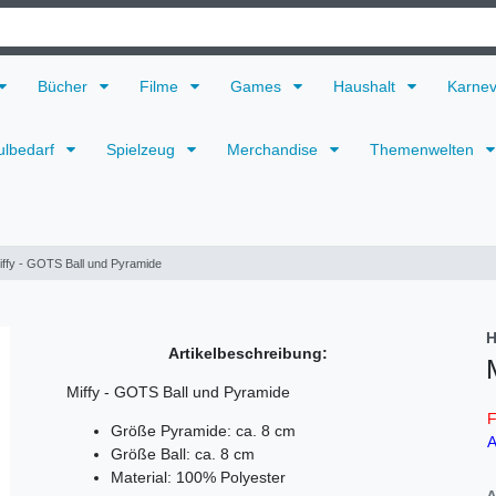
Bücher
Filme
Games
Haushalt
Karne
ulbedarf
Spielzeug
Merchandise
Themenwelten
iffy - GOTS Ball und Pyramide
H
Artikelbeschreibung:
Miffy - GOTS Ball und Pyramide
F
Größe Pyramide: ca. 8 cm
A
Größe Ball: ca. 8 cm
Material: 100% Polyester
A