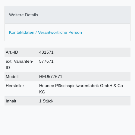
Weitere Details
Kontaktdaten / Verantwortliche Person
Technisches
Wert
Art.-ID
431571
Merkmal
ext. Varianten-
577671
ID
Modell
HEU577671
Hersteller
Heunec Plüschspielwarenfabrik GmbH & Co.
KG
Inhalt
1 Stück