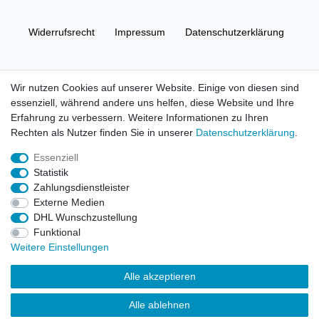
Widerrufs­recht
Impressum
Daten­schutz­erklärung
AGB
Kontakt
Wir nutzen Cookies auf unserer Website. Einige von diesen sind
essenziell, während andere uns helfen, diese Website und Ihre
© Copyright 2026 | Alle Rechte vorbehalten. HL-
Erfahrung zu verbessern. Weitere Informationen zu Ihren
Handelsgesellschaft mbH.
Rechten als Nutzer finden Sie in unserer
Daten­schutz­erklärung
.
Essenziell
Alle Markennamen, Warenzeichen sowie sämtliche Produktbilder
Statistik
und Beschreibungen sind Eigentum Ihrer rechtmäßigen
Zahlungsdienstleister
Eigentümer und dienen hier nur der Beschreibung.
Externe Medien
DHL Wunschzustellung
Preise nur für registrierte Händler, ansonsten zeigt der Shop 0,00
Funktional
€
Weitere Einstellungen
LEGO, das LEGO Logo, die Minifigur, DUPLO, LEGENDS OF
Alle akzeptieren
CHIMA, NINJAGO, BIONICLE, MINDSTORMS und MIXELS sind
urheberrechtlich geschützte Markenzeichen der LEGO Gruppe.
Alle ablehnen
©2022 The LEGO Group