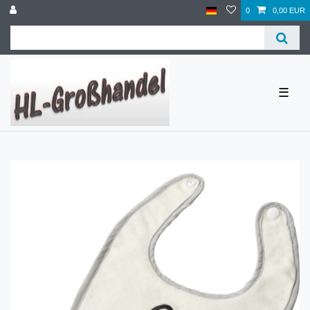
0
0,00 EUR
☰