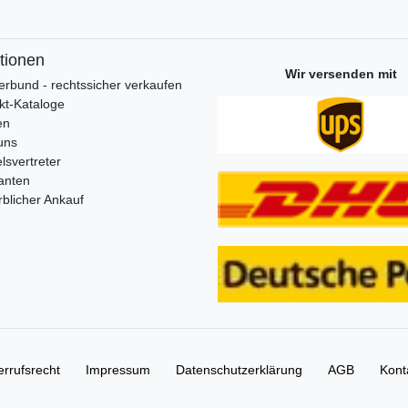
tionen
Wir versenden mit
erbund - rechtssicher verkaufen
kt-Kataloge
en
uns
lsvertreter
anten
blicher Ankauf
rrufs­recht
Impressum
Daten­schutz­erklärung
AGB
Kont