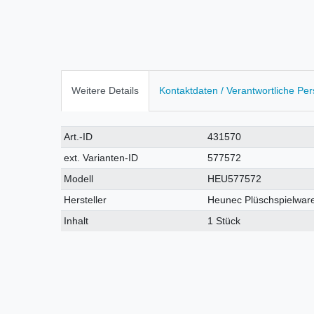
Weitere Details
Kontaktdaten / Verantwortliche Pe
Technisches
Wert
Art.-ID
431570
Merkmal
ext. Varianten-ID
577572
Modell
HEU577572
Hersteller
Heunec Plüschspielwar
Inhalt
1 Stück