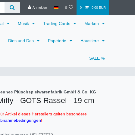
Anmelden
0
0
0,00 EUR
val
Musik
Trading Cards
Marken
Dies und Das
Papeterie
Haustiere
SALE %
eunec Plüschspielwarenfabrik GmbH & Co. KG
Miffy - GOTS Rassel - 19 cm
ür Artikel dieses Herstellers gelten besondere
bnahmebedingungen
!
rtikelnummer:
HEU577572