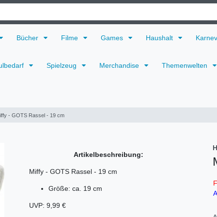
Bücher
Filme
Games
Haushalt
Karne
ulbedarf
Spielzeug
Merchandise
Themenwelten
iffy - GOTS Rassel - 19 cm
H
Artikelbeschreibung:
Miffy - GOTS Rassel - 19 cm
F
Größe: ca. 19 cm
A
UVP: 9,99 €
A