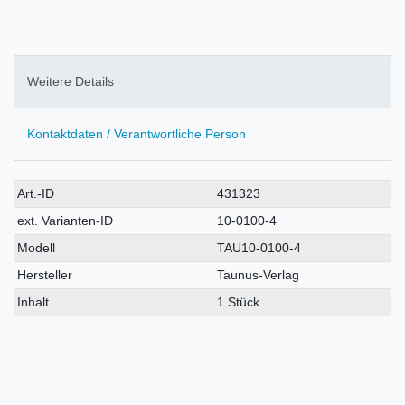
Weitere Details
Kontaktdaten / Verantwortliche Person
Technisches
Wert
Art.-ID
431323
Merkmal
ext. Varianten-ID
10-0100-4
Modell
TAU10-0100-4
Hersteller
Taunus-Verlag
Inhalt
1 Stück