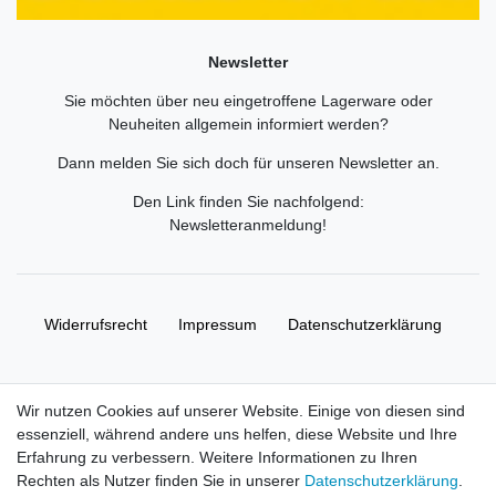
Newsletter
Sie möchten über neu eingetroffene Lagerware oder
Neuheiten allgemein informiert werden?
Dann melden Sie sich doch für unseren Newsletter an.
Den Link finden Sie nachfolgend:
Newsletteranmeldung
!
Widerrufs­recht
Impressum
Daten­schutz­erklärung
AGB
Kontakt
Wir nutzen Cookies auf unserer Website. Einige von diesen sind
essenziell, während andere uns helfen, diese Website und Ihre
© Copyright 2026 | Alle Rechte vorbehalten. HL-
Erfahrung zu verbessern. Weitere Informationen zu Ihren
Handelsgesellschaft mbH.
Rechten als Nutzer finden Sie in unserer
Daten­schutz­erklärung
.