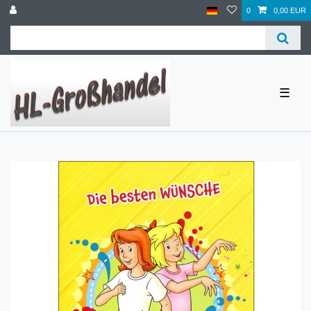
0
0,00 EUR
☰