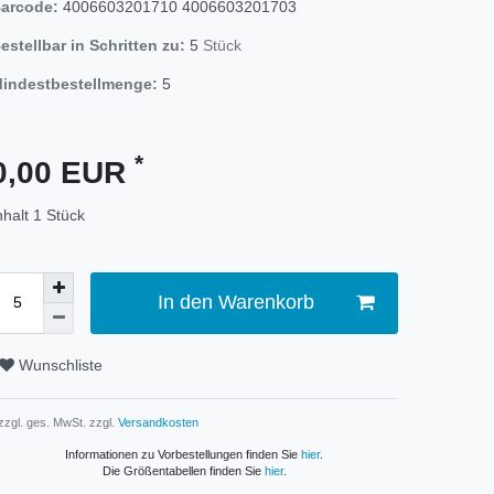
arcode:
4006603201710
4006603201703
estellbar in Schritten zu:
5
Stück
indestbestellmenge:
5
*
0,00 EUR
nhalt
1
Stück
In den Warenkorb
Wunschliste
 zzgl. ges. MwSt. zzgl.
Versandkosten
Informationen zu Vorbestellungen finden Sie
hier
.
Die Größentabellen finden Sie
hier
.