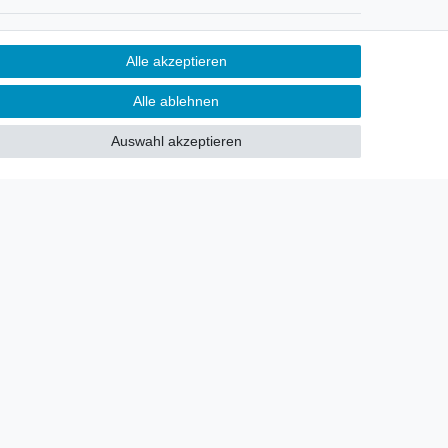
Newsletter
Alle akzeptieren
Sie möchten über neu eingetroffene
Alle ablehnen
Lagerware oder Neuheiten
allgemein informiert werden?
Auswahl akzeptieren
Dann melden Sie sich doch für
unseren Newsletter an.
Den Link finden Sie nachfolgend:
Newsletteranmeldung
!
akt