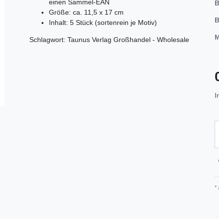
einen Sammel-EAN
B
Größe: ca. 11,5 x 17 cm
B
Inhalt: 5 Stück (sortenrein je Motiv)
M
Schlagwort: Taunus Verlag Großhandel - Wholesale
I
*