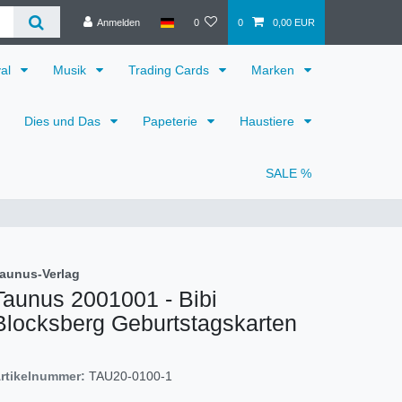
Anmelden
0
0
0,00 EUR
val
Musik
Trading Cards
Marken
Dies und Das
Papeterie
Haustiere
SALE %
aunus-Verlag
Taunus 2001001 - Bibi
Blocksberg Geburtstagskarten
rtikelnummer:
TAU20-0100-1