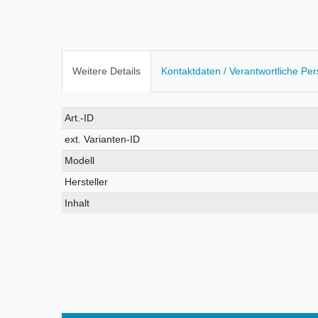
Weitere Details
Kontaktdaten / Verantwortliche Pe
Technisches
Wert
Art.-ID
Merkmal
ext. Varianten-ID
Modell
Hersteller
Inhalt