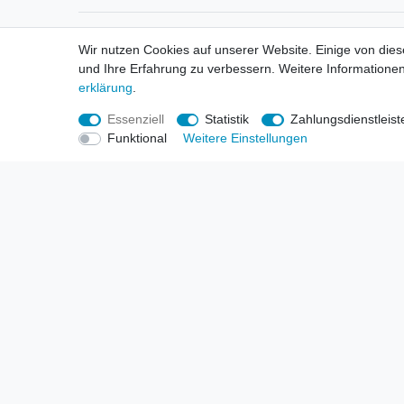
Informationen
Informa
Wir nutzen Cookies auf unserer Website. Einige von dies
Neukunden / New Accounts
Händl
und Ihre Erfahrung zu verbessern. Weitere Informationen
Zahlung
Produ
erklärung
.
Versandkosten
Mess
Entsorgungs- & Umweltbestimmungen
Über 
Essenziell
Statistik
Zahlungsdienstleist
Größentabellen
Hande
Funktional
Weitere Einstellungen
Kauf mit Rückgaberecht
Liefer
Unser Dropshipping Angebot
Gewer
Vorbestellungen Erklärung
Wide
© Copyright 2026 | Alle Rechte vorbehalten. HL-Handels