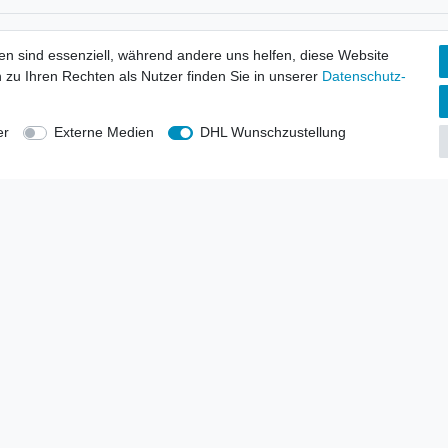
tionen
Wir versenden mit
en sind essenziell, während andere uns helfen, diese Website
erbund - rechtssicher verkaufen
 zu Ihren Rechten als Nutzer finden Sie in unserer
Daten­schutz­
kt-Kataloge
en
uns
er
Externe Medien
DHL Wunschzustellung
lsvertreter
anten
blicher Ankauf
rrufs­recht
Impressum
Daten­schutz­erklärung
AGB
Kont
gesellschaft mbH.