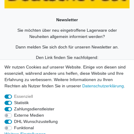
Newsletter
Sie möchten über neu eingetroffene Lagerware oder
Neuheiten allgemein informiert werden?
Dann melden Sie sich doch für unseren Newsletter an.
Den Link finden Sie nachfolgend:
Newsletteranmeldung
!
Wir nutzen Cookies auf unserer Website. Einige von diesen sind
essenziell, während andere uns helfen, diese Website und Ihre
Erfahrung zu verbessern. Weitere Informationen zu Ihren
Rechten als Nutzer finden Sie in unserer
Daten­schutz­erklärung
.
Widerrufs­recht
Impressum
Daten­schutz­erklärung
Essenziell
Statistik
Zahlungsdienstleister
AGB
Kontakt
Externe Medien
DHL Wunschzustellung
© Copyright 2026 | Alle Rechte vorbehalten. HL-
Funktional
Handelsgesellschaft mbH.