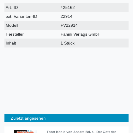
Technisches
Wert
Art.-ID
425162
Merkmal
ext. Varianten-ID
22914
Modell
PV22914
Hersteller
Panini Verlags GmbH
Inhalt
1 Stück
Zuletzt angesehen
Thor: König von Asgard Bd. 4 - Der Gott der