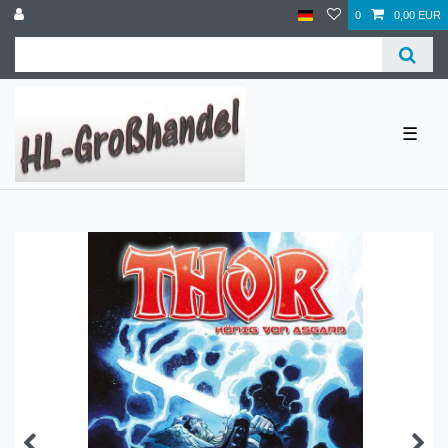
0
0,00 EUR
☰