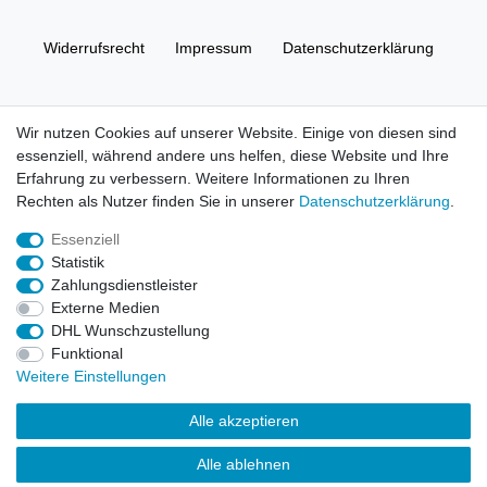
Widerrufs­recht
Impressum
Daten­schutz­erklärung
AGB
Kontakt
Wir nutzen Cookies auf unserer Website. Einige von diesen sind
essenziell, während andere uns helfen, diese Website und Ihre
© Copyright 2026 | Alle Rechte vorbehalten. HL-
Erfahrung zu verbessern. Weitere Informationen zu Ihren
Handelsgesellschaft mbH.
Rechten als Nutzer finden Sie in unserer
Daten­schutz­erklärung
.
Essenziell
Alle Markennamen, Warenzeichen sowie sämtliche Produktbilder
Statistik
und Beschreibungen sind Eigentum Ihrer rechtmäßigen
Zahlungsdienstleister
Eigentümer und dienen hier nur der Beschreibung.
Externe Medien
DHL Wunschzustellung
Preise nur für registrierte Händler, ansonsten zeigt der Shop 0,00
Funktional
€
Weitere Einstellungen
LEGO, das LEGO Logo, die Minifigur, DUPLO, LEGENDS OF
Alle akzeptieren
CHIMA, NINJAGO, BIONICLE, MINDSTORMS und MIXELS sind
urheberrechtlich geschützte Markenzeichen der LEGO Gruppe.
Alle ablehnen
©2022 The LEGO Group