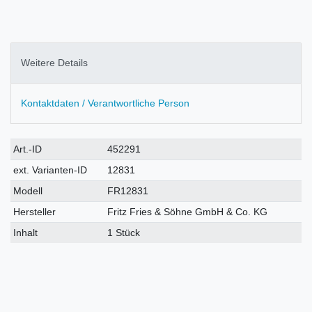
Weitere Details
Kontaktdaten / Verantwortliche Person
Technisches
Wert
Art.-ID
452291
Merkmal
ext. Varianten-ID
12831
Modell
FR12831
Hersteller
Fritz Fries & Söhne GmbH & Co. KG
Inhalt
1 Stück