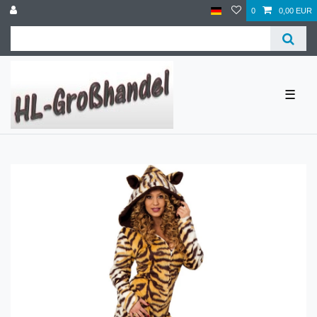
0
0,00 EUR
☰