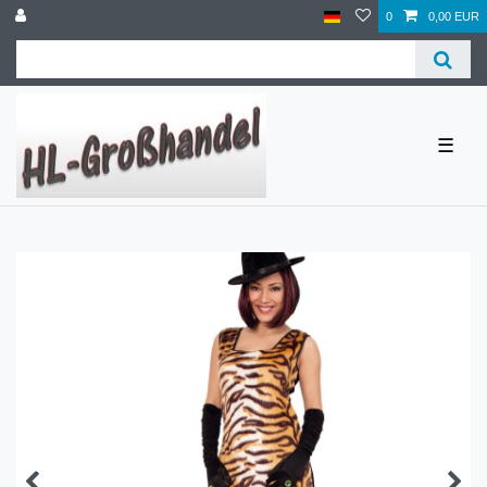
0
0,00 EUR
☰