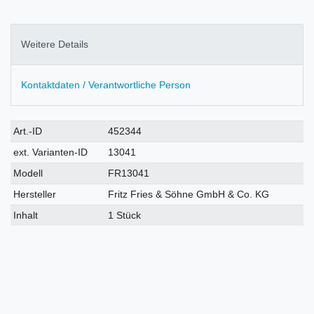
Weitere Details
Kontaktdaten / Verantwortliche Person
Technisches
Wert
Art.-ID
452344
Merkmal
ext. Varianten-ID
13041
Modell
FR13041
Hersteller
Fritz Fries & Söhne GmbH & Co. KG
Inhalt
1 Stück