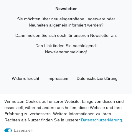
Newsletter
Sie möchten über neu eingetroffene Lagerware oder
Neuheiten allgemein informiert werden?
Dann melden Sie sich doch für unseren Newsletter an.
Den Link finden Sie nachfolgend:
Newsletteranmeldung
!
Widerrufs­recht
Impressum
Daten­schutz­erklärung
AGB
Kontakt
Wir nutzen Cookies auf unserer Website. Einige von diesen sind
essenziell, während andere uns helfen, diese Website und Ihre
© Copyright 2026 | Alle Rechte vorbehalten. HL-
Erfahrung zu verbessern. Weitere Informationen zu Ihren
Handelsgesellschaft mbH.
Rechten als Nutzer finden Sie in unserer
Daten­schutz­erklärung
.
Essenziell
Alle Markennamen, Warenzeichen sowie sämtliche Produktbilder