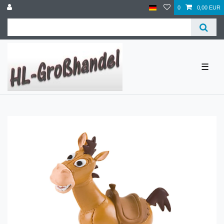
0
0,00 EUR
☰