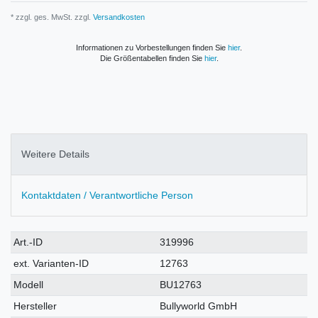
* zzgl. ges. MwSt. zzgl.
Versandkosten
Informationen zu Vorbestellungen finden Sie
hier
.
Die Größentabellen finden Sie
hier
.
Weitere Details
Kontaktdaten / Verantwortliche Person
Technisches
Wert
Art.-ID
319996
Merkmal
ext. Varianten-ID
12763
Modell
BU12763
Hersteller
Bullyworld GmbH