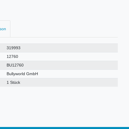
rson
319993
12760
BU12760
Bullyworld GmbH
1 Stück