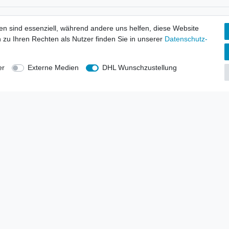
tionen
Wir versenden mit
en sind essenziell, während andere uns helfen, diese Website
erbund - rechtssicher verkaufen
 zu Ihren Rechten als Nutzer finden Sie in unserer
Daten­schutz­
kt-Kataloge
en
uns
er
Externe Medien
DHL Wunschzustellung
lsvertreter
anten
blicher Ankauf
rrufs­recht
Impressum
Daten­schutz­erklärung
AGB
Kont
gesellschaft mbH.