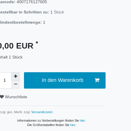
arcode:
4007176127605
estellbar in Schritten zu:
1
Stück
indestbestellmenge:
1
*
0,00 EUR
nhalt
1
Stück
In den Warenkorb
Wunschliste
 zzgl. ges. MwSt. zzgl.
Versandkosten
Informationen zu Vorbestellungen finden Sie
hier
.
Die Größentabellen finden Sie
hier
.