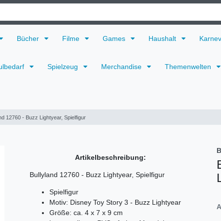
Bücher
Filme
Games
Haushalt
Karne
ulbedarf
Spielzeug
Merchandise
Themenwelten
nd 12760 - Buzz Lightyear, Spielfigur
B
Artikelbeschreibung:
Bullyland 12760 - Buzz Lightyear, Spielfigur
Spielfigur
Motiv: Disney Toy Story 3 - Buzz Lightyear
A
Größe: ca. 4 x 7 x 9 cm