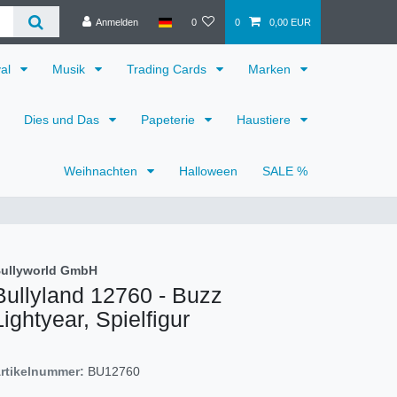
Anmelden
0
0
0,00 EUR
val
Musik
Trading Cards
Marken
Dies und Das
Papeterie
Haustiere
Weihnachten
Halloween
SALE %
ullyworld GmbH
Bullyland 12760 - Buzz
Lightyear, Spielfigur
rtikelnummer:
BU12760