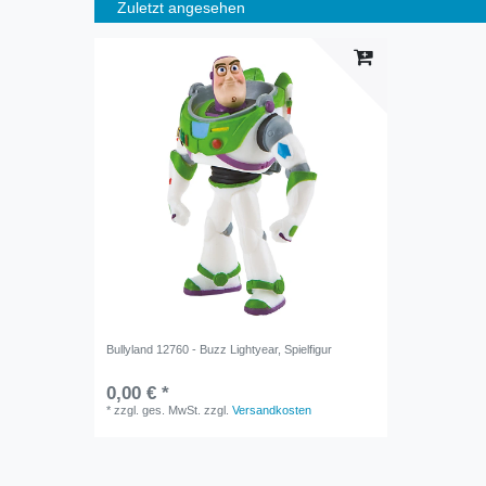
Zuletzt angesehen
Bullyland 12760 - Buzz Lightyear, Spielfigur
0,00 € *
*
zzgl. ges. MwSt.
zzgl.
Versandkosten