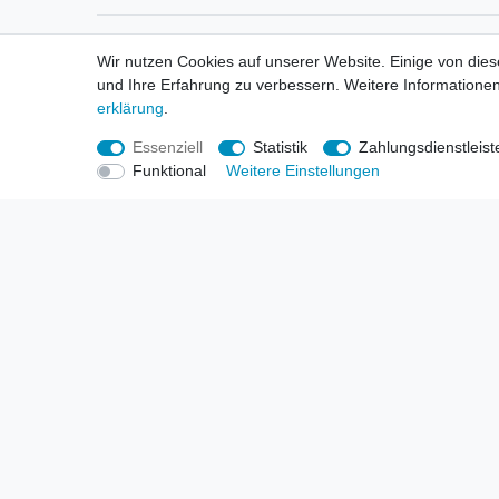
Informationen
Informa
Wir nutzen Cookies auf unserer Website. Einige von dies
Neukunden / New Accounts
Händl
und Ihre Erfahrung zu verbessern. Weitere Informationen
Zahlung
Produ
erklärung
.
Versandkosten
Mess
Entsorgungs- & Umweltbestimmungen
Über 
Essenziell
Statistik
Zahlungsdienstleist
Größentabellen
Hande
Funktional
Weitere Einstellungen
Kauf mit Rückgaberecht
Liefer
Unser Dropshipping Angebot
Gewer
Vorbestellungen Erklärung
Wide
© Copyright 2026 | Alle Rechte vorbehalten. HL-Handels