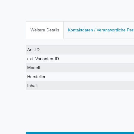
Weitere Details
Kontaktdaten / Verantwortliche Pe
Technisches
Wert
Art.-ID
Merkmal
ext. Varianten-ID
Modell
Hersteller
Inhalt