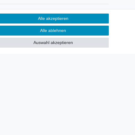
Newsletter
Alle akzeptieren
Sie möchten über neu eingetroffene
Alle ablehnen
Lagerware oder Neuheiten
allgemein informiert werden?
Auswahl akzeptieren
Dann melden Sie sich doch für
unseren Newsletter an.
Den Link finden Sie nachfolgend:
Newsletteranmeldung
!
akt