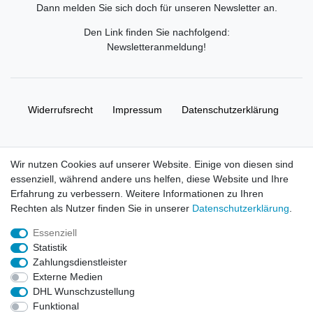
Dann melden Sie sich doch für unseren Newsletter an.
Den Link finden Sie nachfolgend:
Newsletteranmeldung
!
Widerrufs­recht
Impressum
Daten­schutz­erklärung
AGB
Kontakt
Wir nutzen Cookies auf unserer Website. Einige von diesen sind
essenziell, während andere uns helfen, diese Website und Ihre
© Copyright 2026 | Alle Rechte vorbehalten. HL-
Erfahrung zu verbessern. Weitere Informationen zu Ihren
Handelsgesellschaft mbH.
Rechten als Nutzer finden Sie in unserer
Daten­schutz­erklärung
.
Essenziell
Alle Markennamen, Warenzeichen sowie sämtliche Produktbilder
Statistik
und Beschreibungen sind Eigentum Ihrer rechtmäßigen
Zahlungsdienstleister
Eigentümer und dienen hier nur der Beschreibung.
Externe Medien
DHL Wunschzustellung
Preise nur für registrierte Händler, ansonsten zeigt der Shop 0,00
Funktional
€