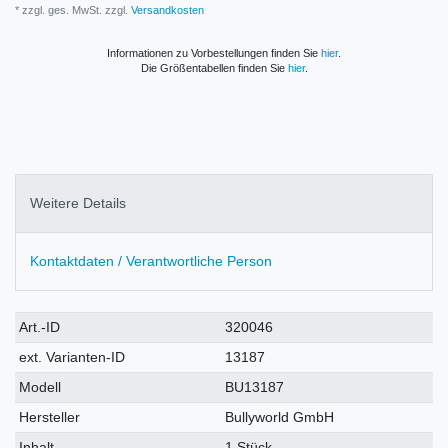
* zzgl. ges. MwSt. zzgl.
Versandkosten
Informationen zu Vorbestellungen finden Sie
hier
.
Die Größentabellen finden Sie
hier
.
Weitere Details
Kontaktdaten / Verantwortliche Person
Technisches
Wert
Art.-ID
320046
Merkmal
ext. Varianten-ID
13187
Modell
BU13187
Hersteller
Bullyworld GmbH
Inhalt
1 Stück