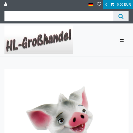
0
0,00 EUR
☰