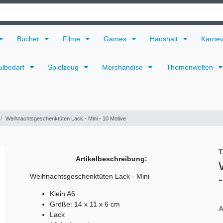
Bücher
Filme
Games
Haushalt
Karne
ulbedarf
Spielzeug
Merchandise
Themenwelten
Weihnachtsgeschenktüten Lack - Mini - 10 Motive
T
Artikelbeschreibung:
Weihnachtsgeschenktüten Lack - Mini
Klein A6
Größe: 14 x 11 x 6 cm
A
Lack