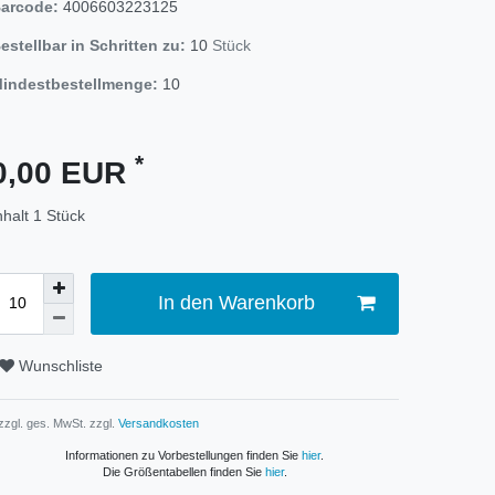
arcode:
4006603223125
estellbar in Schritten zu:
10
Stück
indestbestellmenge:
10
*
0,00 EUR
nhalt
1
Stück
In den Warenkorb
Wunschliste
 zzgl. ges. MwSt. zzgl.
Versandkosten
Informationen zu Vorbestellungen finden Sie
hier
.
Die Größentabellen finden Sie
hier
.