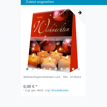
Zuletzt angesehen
Weihnachtsgeschenktüten Lack - Mini - 10 Motive
0,00 € *
*
zzgl. ges. MwSt.
zzgl.
Versandkosten