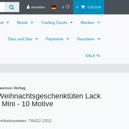
Anmelden
0
0
0,00 EUR
val
Musik
Trading Cards
Marken
Dies und Das
Papeterie
Haustiere
SALE %
aunus-Verlag
Weihnachtsgeschenktüten Lack
- Mini - 10 Motive
rtikelnummer:
TAU22-2312