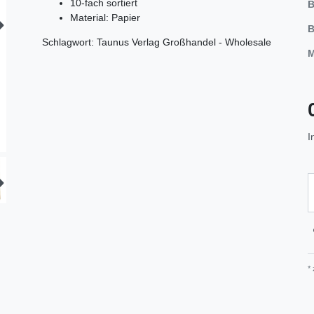
10-fach sortiert
B
Material: Papier
B
Schlagwort: Taunus Verlag Großhandel - Wholesale
M
I
*