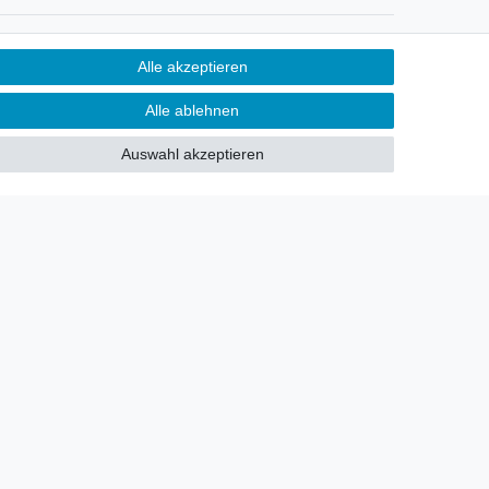
Newsletter
Alle akzeptieren
Sie möchten über neu eingetroffene
Alle ablehnen
Lagerware oder Neuheiten
allgemein informiert werden?
Auswahl akzeptieren
Dann melden Sie sich doch für
unseren Newsletter an.
Den Link finden Sie nachfolgend:
Newsletteranmeldung
!
akt