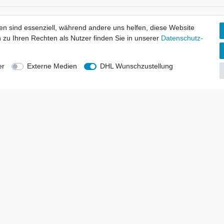
tionen
Wir versenden mit
en sind essenziell, während andere uns helfen, diese Website
erbund - rechtssicher verkaufen
 zu Ihren Rechten als Nutzer finden Sie in unserer
Daten­schutz­
kt-Kataloge
en
uns
er
Externe Medien
DHL Wunschzustellung
lsvertreter
anten
blicher Ankauf
rrufs­recht
Impressum
Daten­schutz­erklärung
AGB
Kont
gesellschaft mbH.