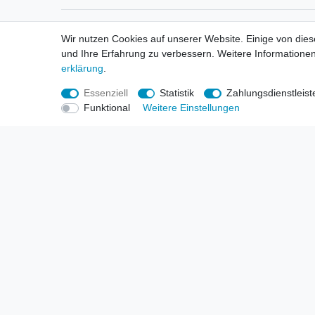
Informationen
Informa
Wir nutzen Cookies auf unserer Website. Einige von dies
Neukunden / New Accounts
Händl
und Ihre Erfahrung zu verbessern. Weitere Informationen
Zahlung
Produ
erklärung
.
Versandkosten
Mess
Entsorgungs- & Umweltbestimmungen
Über 
Essenziell
Statistik
Zahlungsdienstleist
Größentabellen
Hande
Funktional
Weitere Einstellungen
Kauf mit Rückgaberecht
Liefer
Unser Dropshipping Angebot
Gewer
Vorbestellungen Erklärung
Wide
© Copyright 2026 | Alle Rechte vorbehalten. HL-Handels