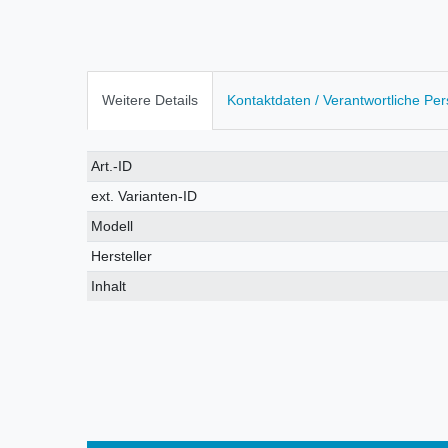
Weitere Details
Kontaktdaten / Verantwortliche Pe
Technisches
Wert
Art.-ID
Merkmal
ext. Varianten-ID
Modell
Hersteller
Inhalt