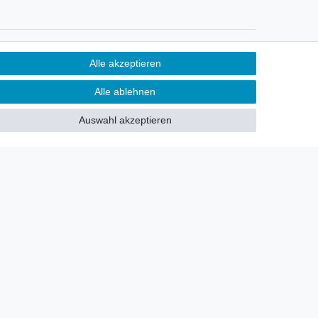
Newsletter
Alle akzeptieren
Sie möchten über neu eingetroffene
Alle ablehnen
Lagerware oder Neuheiten
allgemein informiert werden?
Auswahl akzeptieren
Dann melden Sie sich doch für
unseren Newsletter an.
Den Link finden Sie nachfolgend:
Newsletteranmeldung
!
akt