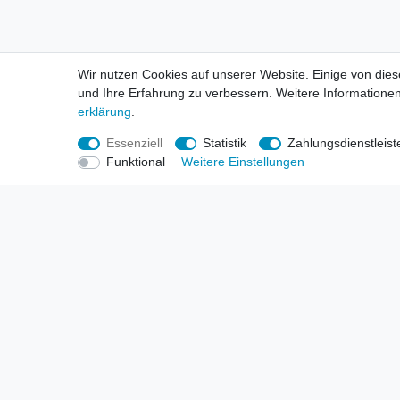
Informationen
Informa
Wir nutzen Cookies auf unserer Website. Einige von dies
Neukunden / New Accounts
Händl
und Ihre Erfahrung zu verbessern. Weitere Informationen
Zahlung
Produ
erklärung
.
Versandkosten
Mess
Entsorgungs- & Umweltbestimmungen
Über 
Essenziell
Statistik
Zahlungsdienstleist
Größentabellen
Hande
Funktional
Weitere Einstellungen
Kauf mit Rückgaberecht
Liefer
Unser Dropshipping Angebot
Gewer
Vorbestellungen Erklärung
Wide