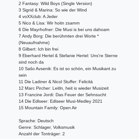
2 Fantasy: Wild Boys (Single Version)
3 Sigrid & Marina: So wie der Wind
4 voXXclub: A Jeder
5 Nico & Lisa: Wir hoitn zsamm
6 Die Mayrhofner: Die Musi is bei uns dahoam
7 Andy Borg: Die berühmten drei Worte *
(Neuaufnahme)
8 Gilbert: Ich bin frei
9 Eberhard Hertel & Stefanie Hertel: Uns're Sterne
sind noch da
10 Sašo Avsenik: Es ist so schön, ein Musikant zu
sein
11 Die Ladiner & Nicol Stuffer: Felicitá
12 Marc Pircher: Leitln, heit is wieder Musizeit
13 Francine Jordi: Das Feuer der Sehnsucht
14 Die Edlseer: Edlseer Musi-Medley 2021
15 Mountain Family: Open Air
Sprache: Deutsch
Genre: Schlager, Volksmusik
Anzahl der Tonträger: 2