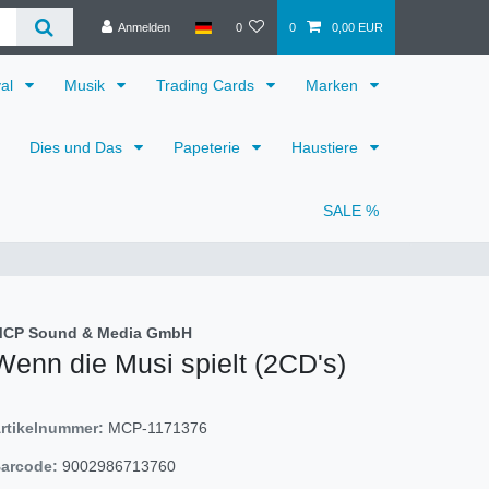
Anmelden
0
0
0,00 EUR
val
Musik
Trading Cards
Marken
Dies und Das
Papeterie
Haustiere
SALE %
CP Sound & Media GmbH
Wenn die Musi spielt (2CD's)
rtikelnummer:
MCP-1171376
arcode:
9002986713760