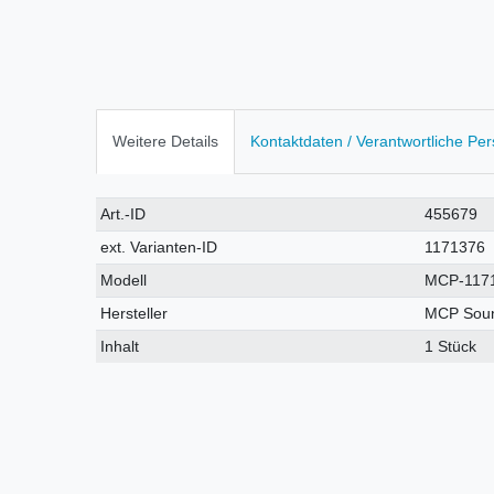
Weitere Details
Kontaktdaten / Verantwortliche Pe
Technisches
Wert
Art.-ID
455679
Merkmal
ext. Varianten-ID
1171376
Modell
MCP-117
Hersteller
MCP Sou
Inhalt
1 Stück