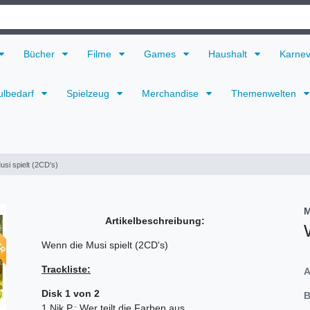
Bücher
Filme
Games
Haushalt
Karne
ulbedarf
Spielzeug
Merchandise
Themenwelten
si spielt (2CD's)
M
Artikelbeschreibung:
Wenn die Musi spielt (2CD's)
Trackliste:
A
Disk 1 von 2
B
1 Nik P.: Wer teilt die Farben aus