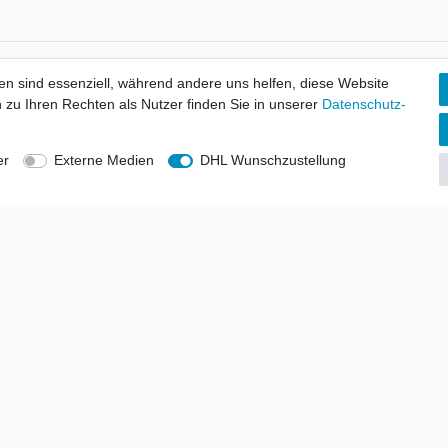
tionen
Wir versenden mit
en sind essenziell, während andere uns helfen, diese Website
erbund - rechtssicher verkaufen
 zu Ihren Rechten als Nutzer finden Sie in unserer
Daten­schutz­
kt-Kataloge
en
uns
er
Externe Medien
DHL Wunschzustellung
lsvertreter
anten
blicher Ankauf
rrufs­recht
Impressum
Daten­schutz­erklärung
AGB
Kont