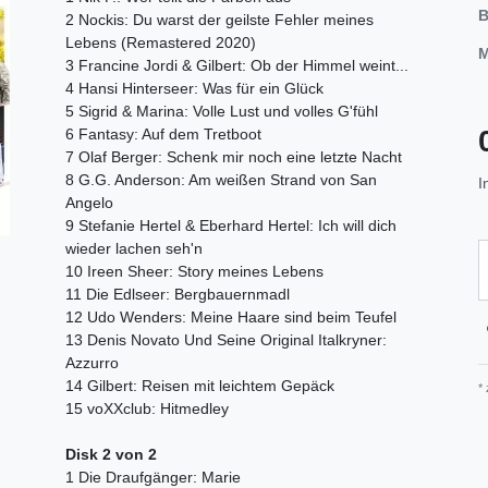
B
2 Nockis: Du warst der geilste Fehler meines
Lebens (Remastered 2020)
M
3 Francine Jordi & Gilbert: Ob der Himmel weint...
4 Hansi Hinterseer: Was für ein Glück
5 Sigrid & Marina: Volle Lust und volles G'fühl
6 Fantasy: Auf dem Tretboot
7 Olaf Berger: Schenk mir noch eine letzte Nacht
8 G.G. Anderson: Am weißen Strand von San
I
Angelo
9 Stefanie Hertel & Eberhard Hertel: Ich will dich
wieder lachen seh'n
10 Ireen Sheer: Story meines Lebens
11 Die Edlseer: Bergbauernmadl
12 Udo Wenders: Meine Haare sind beim Teufel
13 Denis Novato Und Seine Original Italkryner:
Azzurro
14 Gilbert: Reisen mit leichtem Gepäck
*
15 voXXclub: Hitmedley
Disk 2 von 2
1 Die Draufgänger: Marie