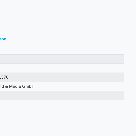
rson
1376
nd & Media GmbH