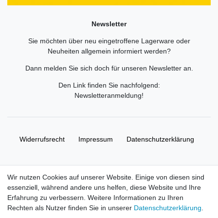
Newsletter
Sie möchten über neu eingetroffene Lagerware oder
Neuheiten allgemein informiert werden?
Dann melden Sie sich doch für unseren Newsletter an.
Den Link finden Sie nachfolgend:
Newsletteranmeldung
!
Widerrufs­recht
Impressum
Daten­schutz­erklärung
AGB
Kontakt
Wir nutzen Cookies auf unserer Website. Einige von diesen sind
essenziell, während andere uns helfen, diese Website und Ihre
© Copyright 2026 | Alle Rechte vorbehalten. HL-
Erfahrung zu verbessern. Weitere Informationen zu Ihren
Handelsgesellschaft mbH.
Rechten als Nutzer finden Sie in unserer
Daten­schutz­erklärung
.