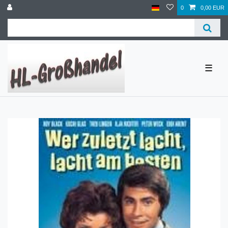
0
0,00 EUR
☰