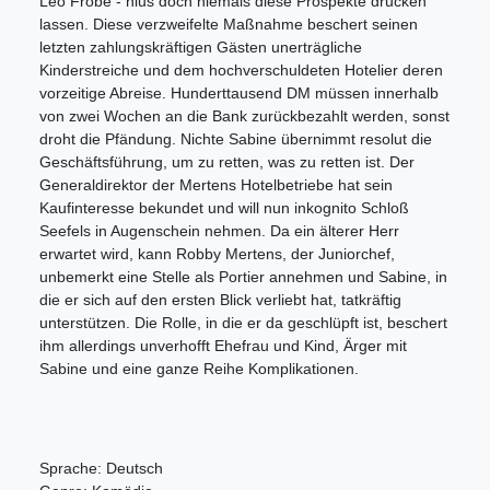
Leo Frobe - nius doch niemals diese Prospekte drucken
lassen. Diese verzweifelte Maßnahme beschert seinen
letzten zahlungskräftigen Gästen unerträgliche
Kinderstreiche und dem hochverschuldeten Hotelier deren
vorzeitige Abreise. Hunderttausend DM müssen innerhalb
von zwei Wochen an die Bank zurückbezahlt werden, sonst
droht die Pfändung. Nichte Sabine übernimmt resolut die
Geschäftsführung, um zu retten, was zu retten ist. Der
Generaldirektor der Mertens Hotelbetriebe hat sein
Kaufinteresse bekundet und will nun inkognito Schloß
Seefels in Augenschein nehmen. Da ein älterer Herr
erwartet wird, kann Robby Mertens, der Juniorchef,
unbemerkt eine Stelle als Portier annehmen und Sabine, in
die er sich auf den ersten Blick verliebt hat, tatkräftig
unterstützen. Die Rolle, in die er da geschlüpft ist, beschert
ihm allerdings unverhofft Ehefrau und Kind, Ärger mit
Sabine und eine ganze Reihe Komplikationen.
Sprache: Deutsch