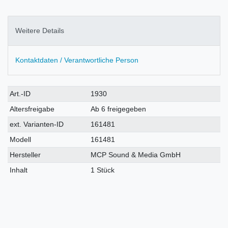
Weitere Details
Kontaktdaten / Verantwortliche Person
Technisches
Wert
Art.-ID
1930
Merkmal
Altersfreigabe
Ab 6 freigegeben
ext. Varianten-ID
161481
Modell
161481
Hersteller
MCP Sound & Media GmbH
Inhalt
1 Stück