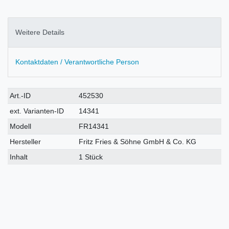
Weitere Details
Kontaktdaten / Verantwortliche Person
Technisches
Wert
Art.-ID
452530
Merkmal
ext. Varianten-ID
14341
Modell
FR14341
Hersteller
Fritz Fries & Söhne GmbH & Co. KG
Inhalt
1 Stück