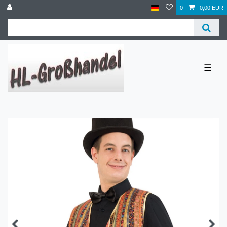
0
0,00 EUR
☰