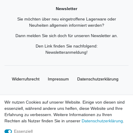
Newsletter
Sie möchten über neu eingetroffene Lagerware oder
Neuheiten allgemein informiert werden?
Dann melden Sie sich doch für unseren Newsletter an.
Den Link finden Sie nachfolgend:
Newsletteranmeldung
!
Widerrufs­recht
Impressum
Daten­schutz­erklärung
AGB
Kontakt
Wir nutzen Cookies auf unserer Website. Einige von diesen sind
essenziell, während andere uns helfen, diese Website und Ihre
© Copyright 2026 | Alle Rechte vorbehalten. HL-
Erfahrung zu verbessern. Weitere Informationen zu Ihren
Handelsgesellschaft mbH.
Rechten als Nutzer finden Sie in unserer
Daten­schutz­erklärung
.
Essenziell
Alle Markennamen, Warenzeichen sowie sämtliche Produktbilder