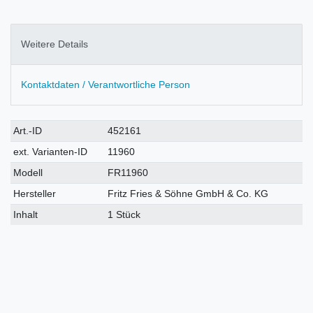
Weitere Details
Kontaktdaten / Verantwortliche Person
Technisches
Wert
Art.-ID
452161
Merkmal
ext. Varianten-ID
11960
Modell
FR11960
Hersteller
Fritz Fries & Söhne GmbH & Co. KG
Inhalt
1 Stück