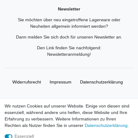
Newsletter
Sie möchten über neu eingetroffene Lagerware oder
Neuheiten allgemein informiert werden?
Dann melden Sie sich doch für unseren Newsletter an.
Den Link finden Sie nachfolgend:
Newsletteranmeldung
!
Widerrufs­recht
Impressum
Daten­schutz­erklärung
AGB
Kontakt
Wir nutzen Cookies auf unserer Website. Einige von diesen sind
essenziell, während andere uns helfen, diese Website und Ihre
© Copyright 2026 | Alle Rechte vorbehalten. HL-
Erfahrung zu verbessern. Weitere Informationen zu Ihren
Handelsgesellschaft mbH.
Rechten als Nutzer finden Sie in unserer
Daten­schutz­erklärung
.
Essenziell
Alle Markennamen, Warenzeichen sowie sämtliche Produktbilder