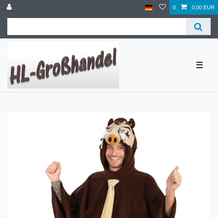
0
0,00 EUR
☰