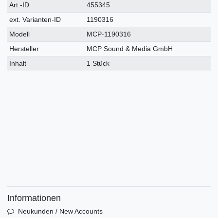
Technisches
Wert
Art.-ID
455345
Merkmal
ext. Varianten-ID
1190316
Modell
MCP-1190316
Hersteller
MCP Sound & Media GmbH
Inhalt
1 Stück
Informationen
Neukunden / New Accounts