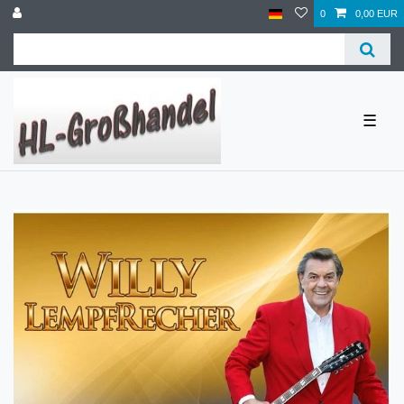
0
0,00 EUR
☰