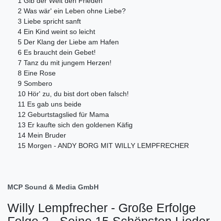
1 Gib der Welt den Frieden
2 Was wär' ein Leben ohne Liebe?
3 Liebe spricht sanft
4 Ein Kind weint so leicht
5 Der Klang der Liebe am Hafen
6 Es braucht dein Gebet!
7 Tanz du mit jungem Herzen!
8 Eine Rose
9 Sombero
10 Hör' zu, du bist dort oben falsch!
11 Es gab uns beide
12 Geburtstagslied für Mama
13 Er kaufte sich den goldenen Käfig
14 Mein Bruder
15 Morgen - ANDY BORG MIT WILLY LEMPFRECHER
MCP Sound & Media GmbH
Willy Lempfrecher - Große Erfolge
Folge 2 - Seine 15 Schönsten Lieder