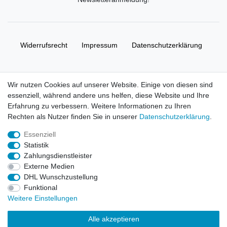
Widerrufs­recht
Impressum
Daten­schutz­erklärung
AGB
Kontakt
Wir nutzen Cookies auf unserer Website. Einige von diesen sind
essenziell, während andere uns helfen, diese Website und Ihre
© Copyright 2026 | Alle Rechte vorbehalten. HL-
Erfahrung zu verbessern. Weitere Informationen zu Ihren
Handelsgesellschaft mbH.
Rechten als Nutzer finden Sie in unserer
Daten­schutz­erklärung
.
Essenziell
Alle Markennamen, Warenzeichen sowie sämtliche Produktbilder
Statistik
und Beschreibungen sind Eigentum Ihrer rechtmäßigen
Zahlungsdienstleister
Eigentümer und dienen hier nur der Beschreibung.
Externe Medien
DHL Wunschzustellung
Preise nur für registrierte Händler, ansonsten zeigt der Shop 0,00
Funktional
€
Weitere Einstellungen
LEGO, das LEGO Logo, die Minifigur, DUPLO, LEGENDS OF
Alle akzeptieren
CHIMA, NINJAGO, BIONICLE, MINDSTORMS und MIXELS sind