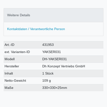
Weitere Details
Kontaktdaten / Verantwortliche Person
Technisches
Wert
Art.-ID
431953
Merkmal
ext. Varianten-ID
YAKSER031
Modell
DH-YAKSER031
Hersteller
Dh Konzept Vertriebs GmbH
Inhalt
1 Stück
Netto-Gewicht
109 g
Maße
330×330×25mm