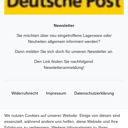
Newsletter
Sie möchten über neu eingetroffene Lagerware oder
Neuheiten allgemein informiert werden?
Dann melden Sie sich doch für unseren Newsletter an.
Den Link finden Sie nachfolgend:
Newsletteranmeldung
!
Widerrufs­recht
Impressum
Daten­schutz­erklärung
AGB
Kontakt
Wir nutzen Cookies auf unserer Website. Einige von diesen sind
essenziell, während andere uns helfen, diese Website und Ihre
© Copyright 2026 | Alle Rechte vorbehalten. HL-
Erfahrung zu verbessern. Weitere Informationen zu Ihren