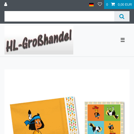
0
0,00 EUR
☰