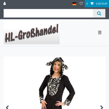
0
0,00 EUR
☰