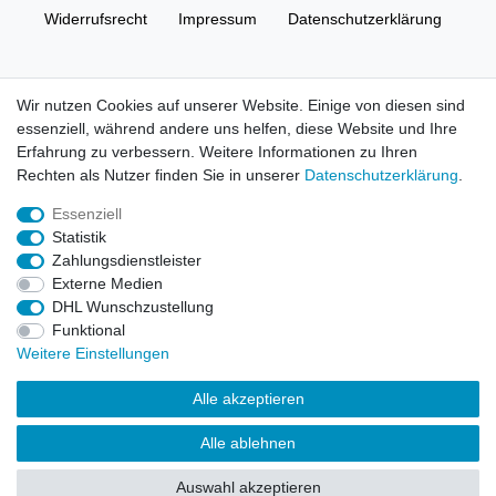
Widerrufs­recht
Impressum
Daten­schutz­erklärung
AGB
Kontakt
Wir nutzen Cookies auf unserer Website. Einige von diesen sind
essenziell, während andere uns helfen, diese Website und Ihre
© Copyright 2026 | Alle Rechte vorbehalten. HL-
Erfahrung zu verbessern. Weitere Informationen zu Ihren
Handelsgesellschaft mbH.
Rechten als Nutzer finden Sie in unserer
Daten­schutz­erklärung
.
Essenziell
Alle Markennamen, Warenzeichen sowie sämtliche Produktbilder
Statistik
und Beschreibungen sind Eigentum Ihrer rechtmäßigen
Zahlungsdienstleister
Eigentümer und dienen hier nur der Beschreibung.
Externe Medien
DHL Wunschzustellung
Preise nur für registrierte Händler, ansonsten zeigt der Shop 0,00
Funktional
€
Weitere Einstellungen
LEGO, das LEGO Logo, die Minifigur, DUPLO, LEGENDS OF
Alle akzeptieren
CHIMA, NINJAGO, BIONICLE, MINDSTORMS und MIXELS sind
urheberrechtlich geschützte Markenzeichen der LEGO Gruppe.
Alle ablehnen
©2022 The LEGO Group
Auswahl akzeptieren