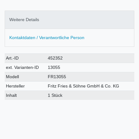
Weitere Details
Kontaktdaten / Verantwortliche Person
Technisches
Wert
Art.-ID
452352
Merkmal
ext. Varianten-ID
13055
Modell
FR13055
Hersteller
Fritz Fries & Söhne GmbH & Co. KG
Inhalt
1 Stück