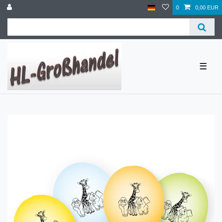
0
0,00 EUR
☰