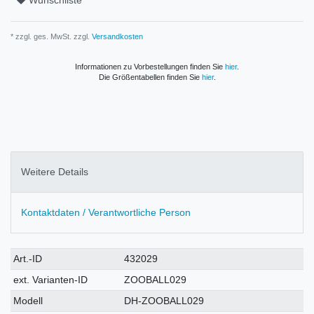
Wunschliste
* zzgl. ges. MwSt. zzgl.
Versandkosten
Informationen zu Vorbestellungen finden Sie
hier
.
Die Größentabellen finden Sie
hier
.
Weitere Details
Kontaktdaten / Verantwortliche Person
Technisches
Wert
Art.-ID
432029
Merkmal
ext. Varianten-ID
ZOOBALL029
Modell
DH-ZOOBALL029