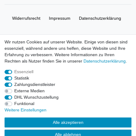
Widerrufs­recht
Impressum
Daten­schutz­erklärung
AGB
Kontakt
Wir nutzen Cookies auf unserer Website. Einige von diesen sind
essenziell, während andere uns helfen, diese Website und Ihre
© Copyright 2026 | Alle Rechte vorbehalten. HL-
Erfahrung zu verbessern. Weitere Informationen zu Ihren
Handelsgesellschaft mbH.
Rechten als Nutzer finden Sie in unserer
Daten­schutz­erklärung
.
Essenziell
Alle Markennamen, Warenzeichen sowie sämtliche Produktbilder
Statistik
und Beschreibungen sind Eigentum Ihrer rechtmäßigen
Zahlungsdienstleister
Eigentümer und dienen hier nur der Beschreibung.
Externe Medien
DHL Wunschzustellung
Preise nur für registrierte Händler, ansonsten zeigt der Shop 0,00
Funktional
€
Weitere Einstellungen
LEGO, das LEGO Logo, die Minifigur, DUPLO, LEGENDS OF
Alle akzeptieren
CHIMA, NINJAGO, BIONICLE, MINDSTORMS und MIXELS sind
urheberrechtlich geschützte Markenzeichen der LEGO Gruppe.
Alle ablehnen